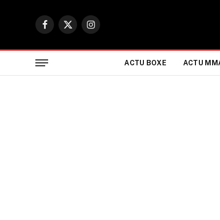
Facebook
X
Instagram
(Twitter)
ACTU BOXE
ACTU MM
ACTUALITÉ BOXE & SPORTS DE COMBAT
Terri Harper sait que 
si elle perd contre R