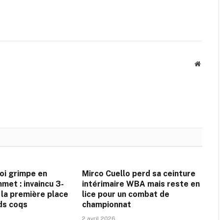
Site
web
oi grimpe en
Mirco Cuello perd sa ceinture
met : invaincu 3-
intérimaire WBA mais reste en
à la première place
lice pour un combat de
ds coqs
championnat
2 avril 2026