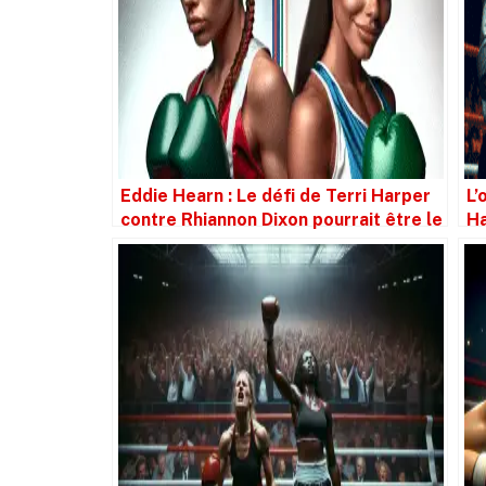
Eddie Hearn : Le défi de Terri Harper
L’
contre Rhiannon Dixon pourrait être le
Ha
dernier coup de dés