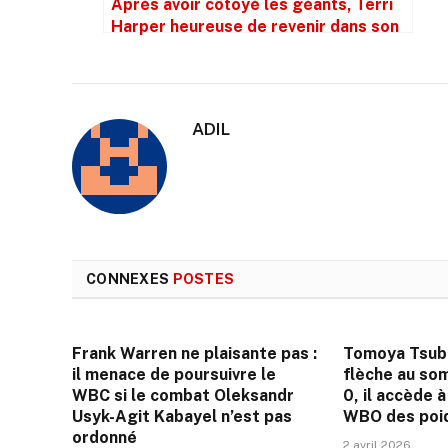
Après avoir côtoyé les géants, Terri
Harper heureuse de revenir dans son
environnement naturel.
ADIL
CONNEXES
POSTES
Frank Warren ne plaisante pas :
Tomoya Tsub
il menace de poursuivre le
flèche au som
WBC si le combat Oleksandr
0, il accède 
Usyk-Agit Kabayel n’est pas
WBO des poi
ordonné
2 avril 2026