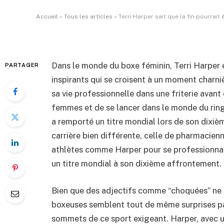
Par
ADIL
28 septembre 2024
Aucun comm
Accueil
»
Tous les articles
»
Terri Harper sait que la fin pourrait
Dans le monde du boxe féminin, Terri Harper 
PARTAGER
inspirants qui se croisent à un moment charniè
sa vie professionnelle dans une friterie avant
femmes et de se lancer dans le monde du ring. 
a remporté un titre mondial lors de son dixiè
carrière bien différente, celle de pharmacienn
athlètes comme Harper pour se professionnalis
un titre mondial à son dixième affrontement.
Bien que des adjectifs comme “choquées” ne su
boxeuses semblent tout de même surprises par 
sommets de ce sport exigeant. Harper, avec un