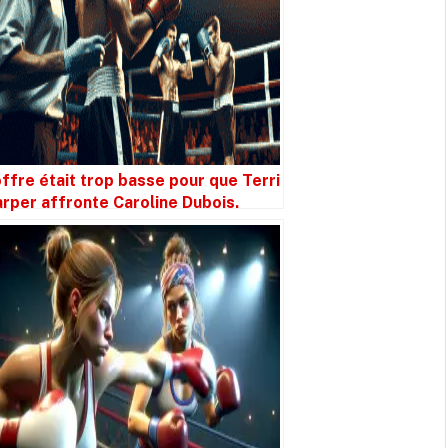
offre était trop basse pour que Terri
rper affronte Caroline Dubois.