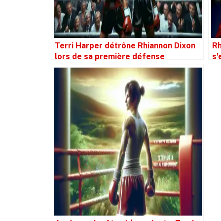
Terri Harper détrône Rhiannon Dixon
Rh
lors de sa première défense
s’
ch