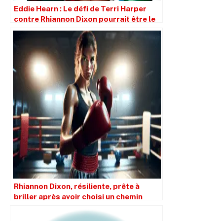
Eddie Hearn : Le défi de Terri Harper
contre Rhiannon Dixon pourrait être le
dernier coup de dés
Rhiannon Dixon, résiliente, prête à
briller après avoir choisi un chemin
inexploré