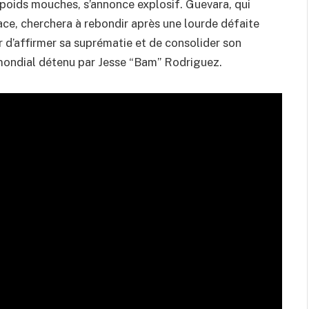
 poids mouches, s’annonce explosif. Guevara, qui
ace, cherchera à rebondir après une lourde défaite
r d’affirmer sa suprématie et de consolider son
 mondial détenu par Jesse “Bam” Rodriguez.