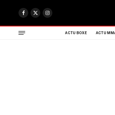
Facebook
X
Instagram
(Twitter)
ACTU BOXE
ACTU MM
ACTUALITÉ BOXE & SPORTS DE COMBAT
Tomoya Tsuboi grimpe
invaincu 3-0, il accè
des poids coqs