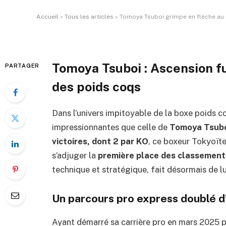
Par
ADIL
2 avril 2026
Aucun commentaire
Accueil
»
Tous les articles
»
Tomoya Tsuboi grimpe en flèche au 
Tomoya Tsuboi : Ascension 
PARTAGER
des poids coqs
Dans l’univers impitoyable de la boxe poids coq
impressionnantes que celle de
Tomoya Tsub
victoires, dont 2 par KO
, ce boxeur Tokyoït
s’adjuger la
première place des classemen
technique et stratégique, fait désormais de l
Un parcours pro express doublé d
Ayant démarré sa carrière pro en mars 2025