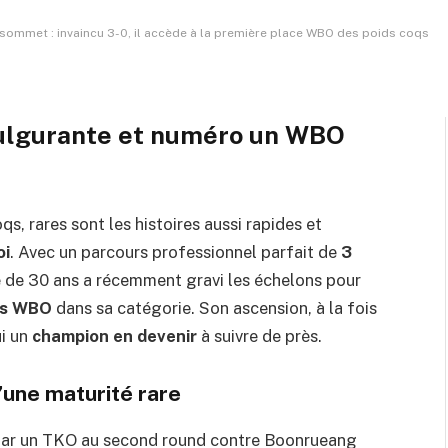
4 Minutes de Lecture
sommet : invaincu 3-0, il accède à la première place WBO des poids coqs
fulgurante et numéro un WBO
s, rares sont les histoires aussi rapides et
oi
. Avec un parcours professionnel parfait de
3
e de 30 ans a récemment gravi les échelons pour
ts WBO
dans sa catégorie. Son ascension, à la fois
ui un
champion en devenir
à suivre de près.
’une maturité rare
 par un TKO au second round contre Boonrueang