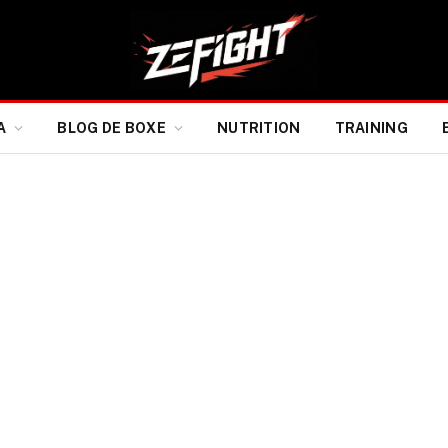
A
BLOG DE BOXE
NUTRITION
TRAINING
 en flèche au sommet :
de à la première place WBO