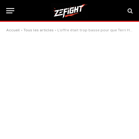
Accueil
»
Tous les articles
»
L’offre était trop basse pour que Terri Harper affronte Caroline Dubois.