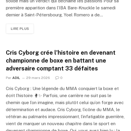
solide mais un verdict qui déchaîne les passions Pour sa
première apparition dans l’IBA Bare-Knuckle le samedi
dernier à Saint-Pétersbourg, Yoel Romero a de…
LIRE PLUS
Cris Cyborg crée l’histoire en devenant
championne de boxe en battant une
adversaire comptant 33 défaites
Par
ADIL
29 mars 2026
0
Cris Cyborg : Une légende du MMA conquiert la boxe et
écrit l’histoire 🥊✨ Parfois, une carrière ne suit pas le
chemin que l’on imagine, mais plutôt celui qu’on forge avec
détermination et audace. Cris Cyborg, l’icône du MMA, le
vétéran au palmarès impressionnant, l’infatigable guerrière,
vient de marquer un nouveau chapitre dans le sport en
devenant championne de boxe. Oui, vous avez bien lu : la