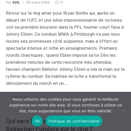
Par
ADIL
29 mars 2026
0
Retour sur le ring amer pour Bryan Battle qui, après un
départ de l’UFC et une série impressionnante de victoires,
voit sa première incursion dans la PFL tourner court face à
Johnny Eblen. Ce combat MMA à Pittsburgh n’a pas tenu
toutes ses promesses côté suspense, mais a offert un
spectacle intense et riche en enseignements. Premiers
rounds chaotiques : quand Eblen impose sa loi Dès les
premières minutes de cette rencontre très attendue,
l’ancien champion Bellator Johnny Eblen a mis la main sur le
rythme du combat. Sa maîtrise en lutte a transformé le
déroulement du match en un…
LIRE PLUS
Nous utilisons des cookies pour vous garantir la meilleure
expérience sur notre site web. Si vous continuez à utiliser ce
site, nous supposerons que vous en êtes satisfait.
Qui sera le prochain adversaire de
OK
Politique de confidentialité
Sebastian Fundora sur le ring ?