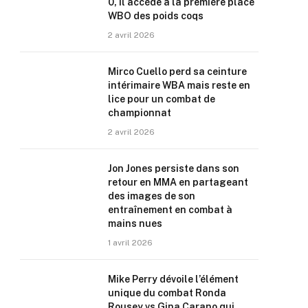
0, il accède à la première place
WBO des poids coqs
2 avril 2026
Mirco Cuello perd sa ceinture
intérimaire WBA mais reste en
lice pour un combat de
championnat
2 avril 2026
Jon Jones persiste dans son
retour en MMA en partageant
des images de son
entraînement en combat à
mains nues
1 avril 2026
Mike Perry dévoile l’élément
unique du combat Ronda
Rousey vs Gina Carano qui