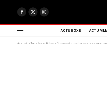
Facebook
X
Instagram
(Twitter)
ACTU BOXE
ACTU MM
Accueil
»
Tous les articles
»
Comment muscler ses bras rapideme