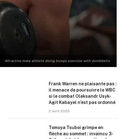
Attractive male athlete doing biceps exercise with dumbbells
Frank Warren ne plaisante pas :
il menace de poursuivre le WBC
si le combat Oleksandr Usyk-
Agit Kabayel n’est pas ordonné
2 avril 2026
Tomoya Tsuboi grimpe en
flèche au sommet : invaincu 3-