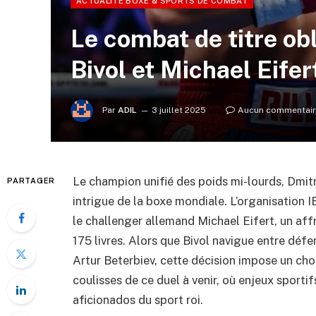
ACTUALITÉ BOXE & SPORTS DE COMBAT
Le combat de titre ob
Bivol et Michael Eifer
Par
ADIL
3 juillet 2025
Aucun commentai
Le champion unifié des poids mi-lourds, Dmitr
PARTAGER
intrigue de la boxe mondiale. L’organisation 
le challenger allemand Michael Eifert, un af
175 livres. Alors que Bivol navigue entre défe
Artur Beterbiev, cette décision impose un cho
coulisses de ce duel à venir, où enjeux sportif
aficionados du sport roi.