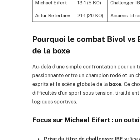
Michael Eifert
13-1 (5 KO)
Challenger IB
Artur Beterbiev
21-1 (20 KO)
Anciens titre
Pourquoi le combat Bivol vs 
de la boxe
Au-delà d’une simple confrontation pour un t
passionnante entre un champion rodé et un c
esprits et la scène globale de la
boxe
. Ce ch
difficultés d’un sport sous tension, tiraillé en
logiques sportives.
Focus sur Michael Eifert : un out
Prise du titre de challenger IBF
grâce à