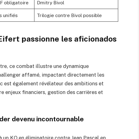
F obligatoire
Dmitry Bivol
s unifiés
Trilogie contre Bivol possible
Eifert passionne les aficionados
itre, ce combat illustre une dynamique
hallenger affamé, impactant directement les
oc est également révélateur des ambitions et
tre enjeux financiers, gestion des carrières et
sider devenu incontournable
 un KO en éliminatoire contre Jean Pascal en