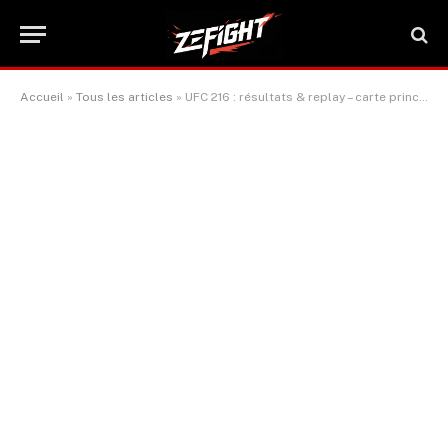
Accueil
»
Tous les articles
»
UFC 216 : résultats & replay – carte principale et préliminaire