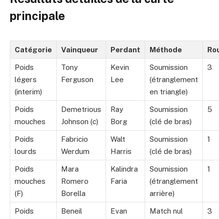
principale
Catégorie
Vainqueur
Perdant
Méthode
Ro
Poids
Tony
Kevin
Soumission
3
légers
Ferguson
Lee
(étranglement
(interim)
en triangle)
Poids
Demetrious
Ray
Soumission
5
mouches
Johnson (c)
Borg
(clé de bras)
Poids
Fabricio
Walt
Soumission
1
lourds
Werdum
Harris
(clé de bras)
Poids
Mara
Kalindra
Soumission
1
mouches
Romero
Faria
(étranglement
(F)
Borella
arrière)
Poids
Beneil
Evan
Match nul
3