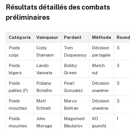
Résultats détaillés des combats
préliminaires
Catégorie
Vainqueur
Perdant
Méthode
Roun
Poids
Cody
Tom
Décision
3
coqs
Stamann
Duquesnoy
partagée
Poids
Lando
Bobby
Match
3
légers
Vannata
Green
nul
Poids
Poliana
Pearl
Décision
3
pailles (F)
Botelho
Gonzalez
unanime
Poids
Matt
Marco
Décision
3
mouches
Schnell
Beltran
unanime
Poids
John
Magomed
KO
1
mouches
Moraga
Bibulatov
(punch)