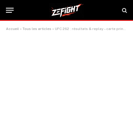
Accueil
»
Tous les articles
»
UFC 262 : résultats & replay – carte principale et préliminaire