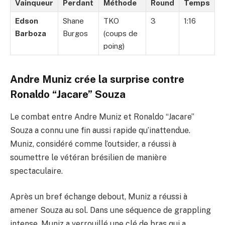
Vainqueur
Perdant
Méthode
Round
Temps
Edson
Shane
TKO
3
1:16
Barboza
Burgos
(coups de
poing)
Andre Muniz crée la surprise contre
Ronaldo “Jacare” Souza
Le combat entre Andre Muniz et Ronaldo “Jacare”
Souza a connu une fin aussi rapide qu’inattendue.
Muniz, considéré comme l’outsider, a réussi à
soumettre le vétéran brésilien de manière
spectaculaire.
Après un bref échange debout, Muniz a réussi à
amener Souza au sol. Dans une séquence de grappling
intense, Muniz a verrouillé une clé de bras qui a