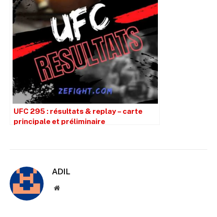
UFC 295 : résultats & replay – carte
principale et préliminaire
ADIL
Site
web