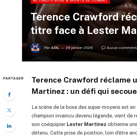
ACTUALITÉ BOXE & SPORTS DE COMBAT
Terence Crawford réc
titre face à Lester Ma
Par
ADIL
28 janvier 2026
Aucun commenta
Terence Crawford réclame un
PARTAGER
Martinez : un défi qui secoue
La scène de la boxe des super-moyens est en 
champion invaincu devenu légende, vient de 
son coéquipier
Lester Martinez
obtienne une
détenu. Cette prise de position, loin d’être a