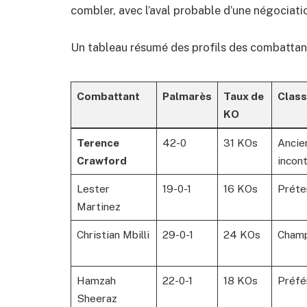
combler, avec l’aval probable d’une négociati
Un tableau résumé des profils des combattan
Combattant
Palmarès
Taux de
Clas
KO
Terence
42-0
31 KOs
Ancie
Crawford
incon
Lester
19-0-1
16 KOs
Préte
Martinez
Christian Mbilli
29-0-1
24 KOs
Champ
Hamzah
22-0-1
18 KOs
Préfé
Sheeraz