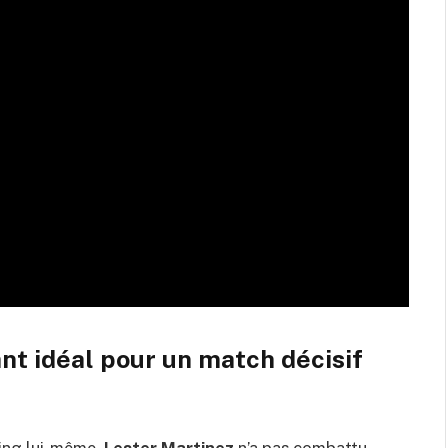
nt idéal pour un match décisif
 ring lui-même.
Lester Martinez
n’a pas combattu