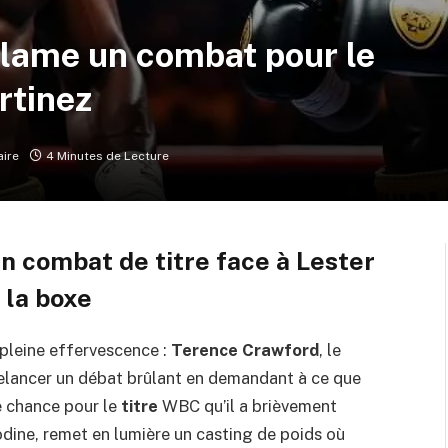
lame un combat pour le
rtinez
ire
4 Minutes de Lecture
 combat de titre face à Lester
 la boxe
pleine effervescence :
Terence Crawford
, le
relancer un débat brûlant en demandant à ce que
 chance pour le
titre
WBC qu’il a brièvement
nodine, remet en lumière un casting de poids où