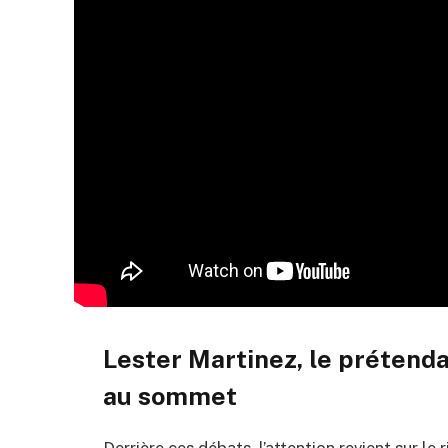
Lester Martinez, le prétenda
au sommet
Derrière ces débats, l’attention revient sur le