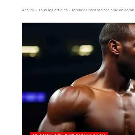
Accueil
»
Tous les articles
»
Terence Crawford réclame un combat 