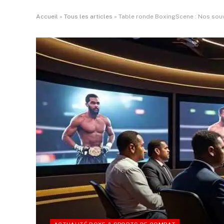
Accueil
»
Tous les articles
»
Table ronde BoxingScene : Nos sou