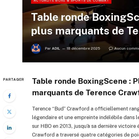
ACTUALITÉ BOXE & SPORTS DE COMBAT
Table ronde BoxingSc
plus marquants de T
Par
ADIL
18 décembre 2025
Aucun comme
Table ronde BoxingScene : P
PARTAGER
marquants de Terence Craw
Terence “Bud” Crawford a officiellement rangé 
légendaire et une empreinte indélébile dans le
sur HBO en 2013, jusqu’à sa dernière victoire
Crawford a traversé quatre catégories de poi