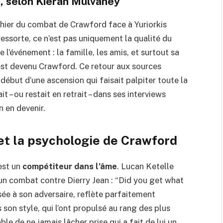
, selon Kieran Mulvaney
 hier du combat de Crawford face à Yuriorkis
essorte, ce n’est pas uniquement la qualité du
l’événement : la famille, les amis, et surtout sa
est devenu Crawford. Ce retour aux sources
 début d’une ascension qui faisait palpiter toute la
 – ou restait en retrait – dans ses interviews
 en devenir.
t la psychologie de Crawford
est un
compétiteur dans l’âme
. Lucan Ketelle
un combat contre Dierry Jean : “Did you get what
ée à son adversaire, reflète parfaitement
son style, qui l’ont propulsé au rang des plus
le de ne jamais lâcher prise qui a fait de lui un