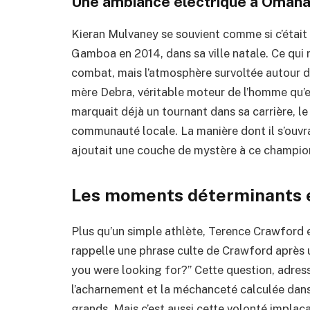
Une ambiance électrique à Omaha
Kieran Mulvaney se souvient comme si c’était
Gamboa en 2014, dans sa ville natale. Ce qui r
combat, mais l’atmosphère survoltée autour de 
mère Debra, véritable moteur de l’homme qu’
marquait déjà un tournant dans sa carrière, le
communauté locale. La manière dont il s’ouvrait
ajoutait une couche de mystère à ce champion
Les moments déterminants e
Plus qu’un simple athlète, Terence Crawford 
rappelle une phrase culte de Crawford après 
you were looking for?” Cette question, adress
l’acharnement et la méchanceté calculée dans 
grands. Mais c’est aussi cette volonté implacab