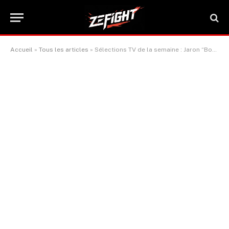
Accueil
»
Tous les articles
»
Sélections TV de la semaine : Jaron “Boots” Ennis contre David Avanesyan