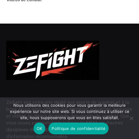
Zefight est votre site dédié aux sports de combat et à la
Nous utilisons des cookies pour vous garantir la meilleure
boxe. Nous vous offrons les dernières actualités, analyses
expérience sur notre site web. Si vous continuez à utiliser ce
et vidéos en direct du monde des sports de combat. Que
site, nous supposerons que vous en êtes satisfait.
vous soyez passionné par la boxe, le MMA ou d’autres
OK
Politique de confidentialité
disciplines de combat, Zefight est votre source
d’information incontournable.