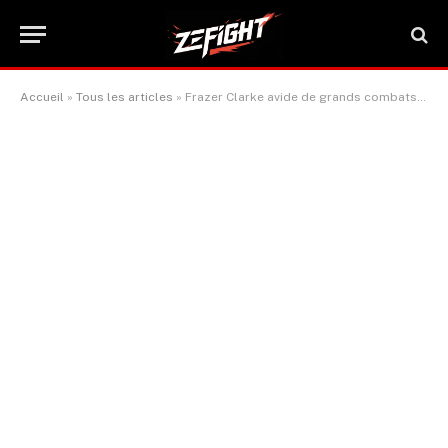
Accueil
»
Tous les articles
»
Frazer Clarke avide de grands combats après avoir dominé Ebenezer Tetteh