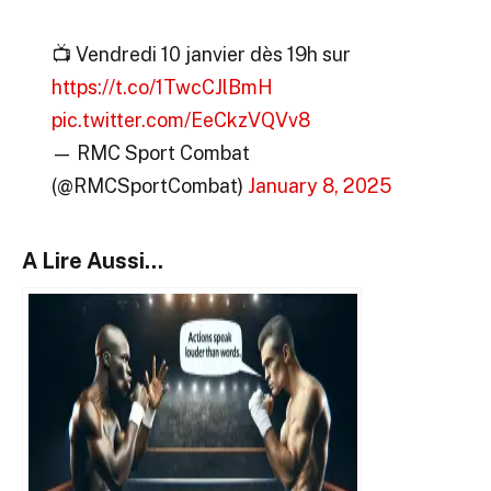
📺 Vendredi 10 janvier dès 19h sur
https://t.co/1TwcCJlBmH
pic.twitter.com/EeCkzVQVv8
— RMC Sport Combat
(@RMCSportCombat)
January 8, 2025
A Lire Aussi...