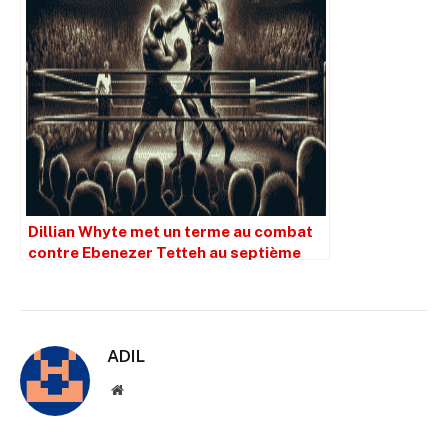
Dillian Whyte met un terme au combat
contre Ebenezer Tetteh au septième
round pour poursuivre sa route vers un
dernier gros chèque.
ADIL
Site
web