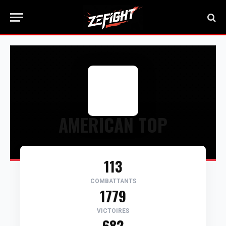
AMERICAN TOP
113
COMBATTANTS
1779
VICTOIRES
682