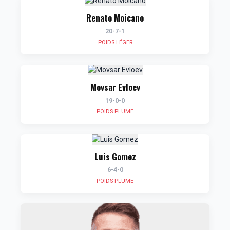
Renato Moicano
20-7-1
POIDS LÉGER
Movsar Evloev
19-0-0
POIDS PLUME
Luis Gomez
6-4-0
POIDS PLUME