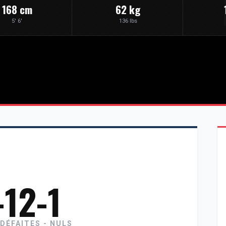
168 cm
62 kg
5' 6'
136 lbs
-12-1
 DÉFAITES - NULS