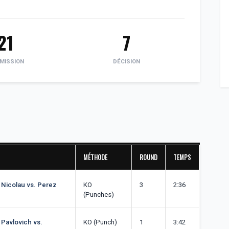
21
7
MISSION
DÉCISION
MÉTHODE
ROUND
TEMPS
: Nicolau vs. Perez
KO
3
2:36
(Punches)
 Pavlovich vs.
KO (Punch)
1
3:42