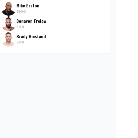
Mike Easton
13-5-0
Donavon Frelow
6-3-0
Brady Hiestand
9-2-0