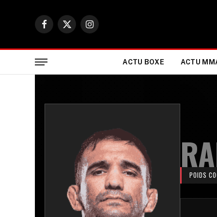
Facebook
X
Instagram
(Twitter)
ACTU BOXE
ACTU MM
RA
POIDS CO