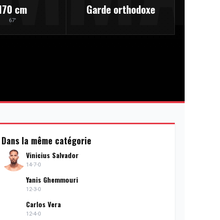
170 cm
Garde orthodoxe
67'
Dans la même catégorie
Vinicius Salvador
14-7-0
Yanis Ghemmouri
12-3-0
Carlos Vera
12-4-0