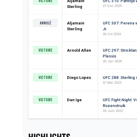
VICTOIRE
Aljamain
UFC 310: Pantoja 
07 Déc 2024
Sterling
ANNULÉ
Aljamain
UFC 307: Pereira 
Sterling
Jr.
06 Oct 2024
VICTOIRE
Arnold Allen
UFC 297: Stricklan
Plessis
20 Jan 2024
VICTOIRE
Diego Lopes
UFC 288: Sterling 
07 Mai 2023
VICTOIRE
Dan Ige
UFC Fight Night: V
Rozenstruik
04 Juin 2022
HIGHLIGHTS