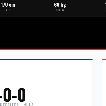
170 cm
66 kg
5' 7'
145 lbs
-0-0
 DÉFAITES - NULS