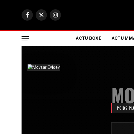
Facebook
X
Instagram
(Twitter)
ACTU BOXE
ACTU MM
MO
POIDS PL