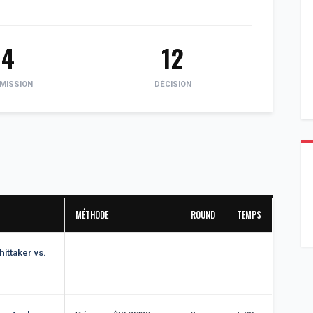
4
12
MISSION
DÉCISION
MÉTHODE
ROUND
TEMPS
hittaker vs.