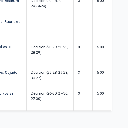
vs. Asakura
Décision (29-28|29-
3
5:00
28|29-28)
vs. Rountree
d vs. Du
Décision (28-29, 28-29,
3
5:00
28-29)
vs. Cejudo
Décision (29-28, 29-28,
3
5:00
30-27)
olkov vs.
Décision (26-30, 27-30,
3
5:00
27-30)