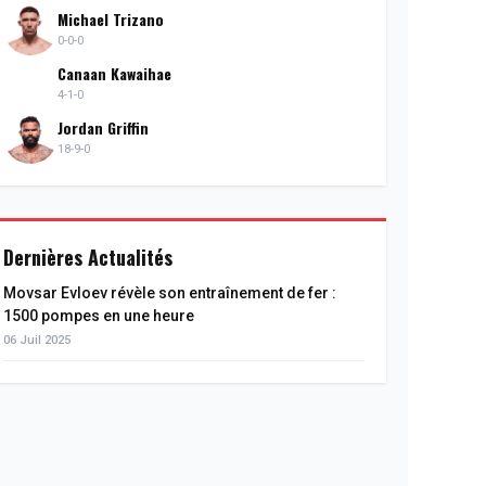
Michael Trizano
0-0-0
Canaan Kawaihae
4-1-0
Jordan Griffin
18-9-0
Dernières Actualités
Movsar Evloev révèle son entraînement de fer :
1500 pompes en une heure
06 Juil 2025