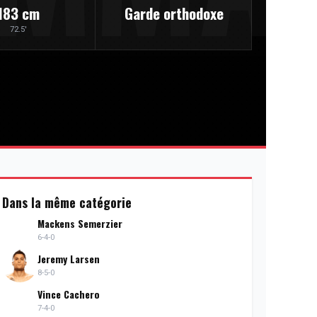
183 cm
Garde orthodoxe
72.5'
Dans la même catégorie
Mackens Semerzier
6-4-0
Jeremy Larsen
8-5-0
Vince Cachero
7-4-0