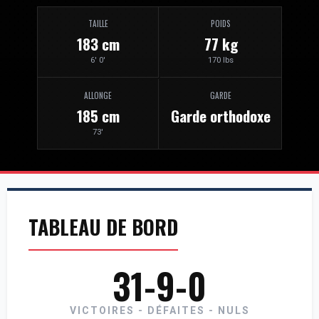
TAILLE
POIDS
183 cm
77 kg
6' 0'
170 lbs
ALLONGE
GARDE
185 cm
Garde orthodoxe
73'
TABLEAU DE BORD
31-9-0
VICTOIRES - DÉFAITES - NULS