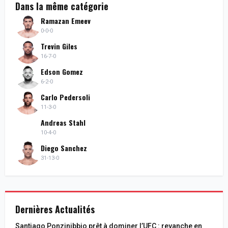
Dans la même catégorie
Ramazan Emeev
0-0-0
Trevin Giles
16-7-0
Edson Gomez
6-2-0
Carlo Pedersoli
11-3-0
Andreas Stahl
10-4-0
Diego Sanchez
31-13-0
Dernières Actualités
Santiago Ponzinibbio prêt à dominer l’UFC : revanche en