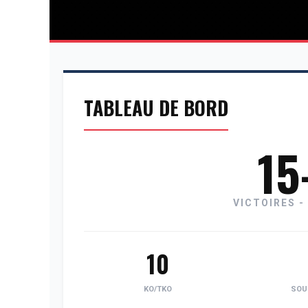
TABLEAU DE BORD
15
VICTOIRES -
10
KO/TKO
SOU