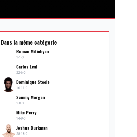
Dans la même catégorie
Roman Mitichyan
1-1-0
Carlos Leal
22-6-0
Dominique Steele
16-11-0
Sammy Morgan
2-8-0
Mike Perry
14-8-0
Joshua Burkman
28-18-0