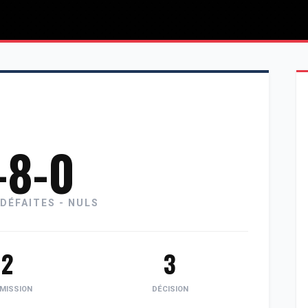
-8-0
 DÉFAITES - NULS
2
3
MISSION
DÉCISION