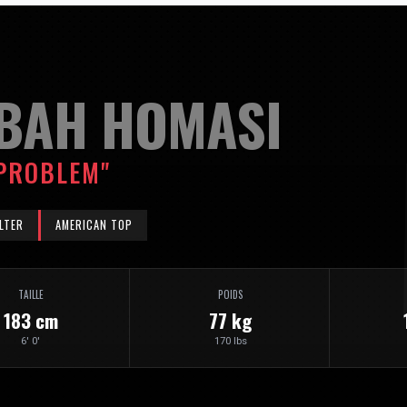
BAH HOMASI
 PROBLEM"
LTER
AMERICAN TOP
TAILLE
POIDS
183 cm
77 kg
6' 0'
170 lbs