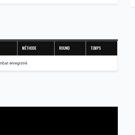
MÉTHODE
ROUND
TEMPS
bat enregistré.