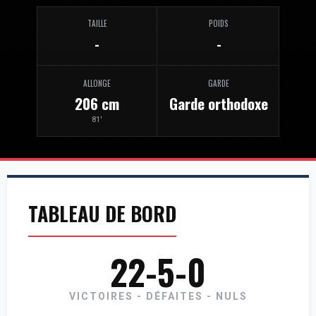
TAILLE
POIDS
-
-
ALLONGE
GARDE
206 cm
Garde orthodoxe
81'
TABLEAU DE BORD
22-5-0
VICTOIRES - DÉFAITES - NULS