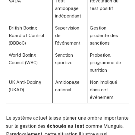
VADA
Test
Révélation du
antidopage
test positif
indépendant
British Boxing
Supervision
Gestion
Board of Control
de
prudente des
(BBBoC)
l’événement
sanctions
World Boxing
Sanction
Probation,
Council (WBC)
sportive
programme de
nutrition
UK Anti-Doping
Antidopage
Non impliqué
(UKAD)
national
dans cet
événement
Le système actuel laisse planer une ombre importante
sur la gestion des
échoués au test
comme Munguia.
Paradoxalement, cette situation illustre aussi