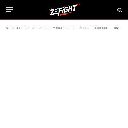
Accueil
»
Tous les articles
»
Enquête : Jaime Munguia, l’échec au test et son retour triomphant dans le sport