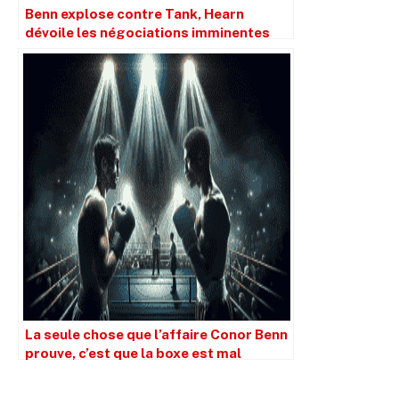
Benn explose contre Tank, Hearn
dévoile les négociations imminentes
avec Garcia
La seule chose que l’affaire Conor Benn
prouve, c’est que la boxe est mal
équipée pour gérer les tests positifs.