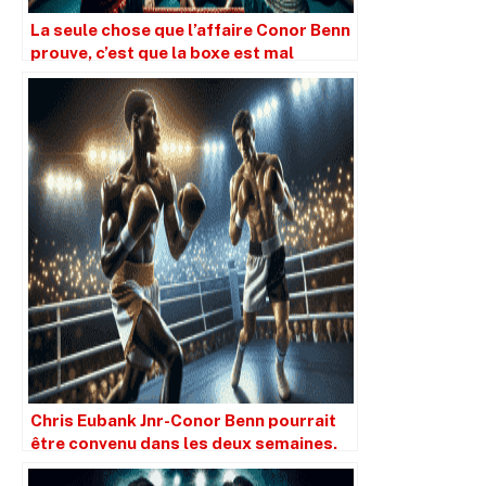
La seule chose que l’affaire Conor Benn
prouve, c’est que la boxe est mal
équipée pour gérer les tests positifs.
Chris Eubank Jnr-Conor Benn pourrait
être convenu dans les deux semaines.