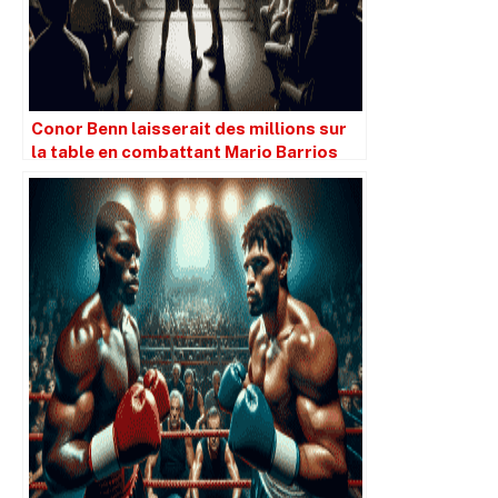
Conor Benn laisserait des millions sur
la table en combattant Mario Barrios
plutôt que Chris Eubank Jnr.