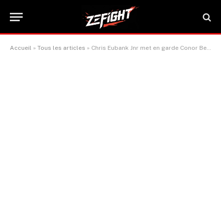
Accueil
»
Tous les articles
»
Chris Eubank Jnr met en garde Conor Benn – et menace Nigel