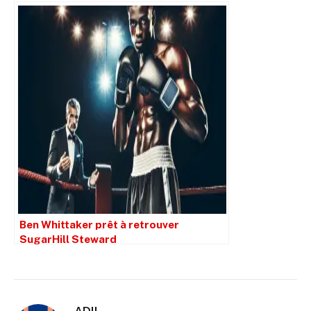
Ben Whittaker prêt à retrouver
SugarHill Steward
ADIL