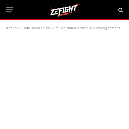
Accueil
»
Tous les articles
»
Ben Whittaker s’initie aux enseignements de Kronk avec Andy Lee