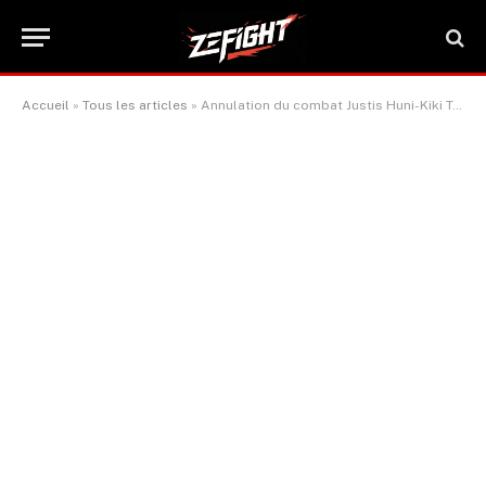
Accueil
»
Tous les articles
»
Annulation du combat Justis Huni-Kiki Toa Leutele après un drame, remplacé par Max McIntyre-Jed Morris