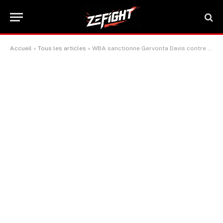
Accueil
»
Tous les articles
»
WBA sanctionne Gervonta Davis contre Lamont Roach Jnr pour le 14 décembre