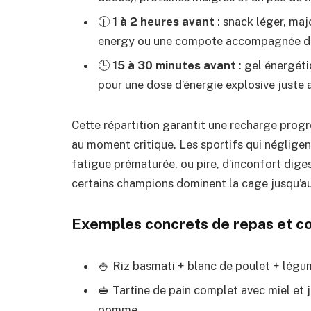
🕧
1 à 2 heures avant
: snack léger, maj
energy ou une compote accompagnée de 
🕒
15 à 30 minutes avant
: gel énergéti
pour une dose d’énergie explosive juste 
Cette répartition garantit une recharge progre
au moment critique. Les sportifs qui négligen
fatigue prématurée, ou pire, d’inconfort dige
certains champions dominent la cage jusqu’au
Exemples concrets de repas et co
🍚 Riz basmati + blanc de poulet + légum
🥪 Tartine de pain complet avec miel e
pomme.