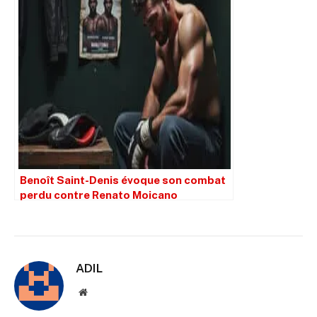
Benoît Saint-Denis évoque son combat
perdu contre Renato Moicano
ADIL
Site
web