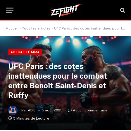
Accueil
»
Tous les articles
»
UFC Paris : des cotes inattendues pour le combat entre Benoît Saint-Denis et Ruffy
ACTUALITÉ MMA
UFC Paris : des cotes
inattendues pour le combat
entre Benoît Saint-Denis et
Ruffy
Par
ADIL
5 août 2025
Aucun commentaire
5 Minutes de Lecture