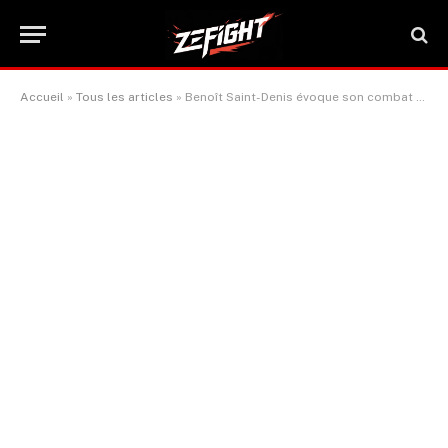
Accueil
»
Tous les articles
»
Benoît Saint-Denis évoque son combat perdu contre Renato Moicano