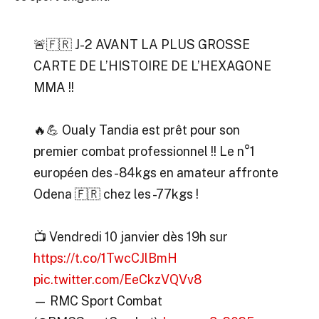
🚨🇫🇷 J-2 AVANT LA PLUS GROSSE
CARTE DE L’HISTOIRE DE L’HEXAGONE
MMA !!
🔥💪 Oualy Tandia est prêt pour son
premier combat professionnel !! Le n°1
européen des -84kgs en amateur affronte
Odena 🇫🇷 chez les -77kgs !
📺 Vendredi 10 janvier dès 19h sur
https://t.co/1TwcCJlBmH
pic.twitter.com/EeCkzVQVv8
— RMC Sport Combat