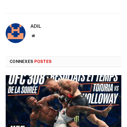
ADIL
Site
web
CONNEXES
POSTES