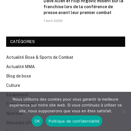
Dave Allen et Filip Hrgovic misent sur la
franchise lors de la conférence de
presse avant leur premier combat
1 avril 2026
CATÉGORIES
Actualité Boxe & Sports de Combat
Actualité MMA
Blog de boxe
Culture
Equipement
Nous utilisons des cookies pour vous garantir la meilleure
Fiches boxeurs
expérience sur notre site web. Si vous continuez à utiliser ce
site, nous supposerons que vous en êtes satisfait.
Nutrition
OK
Politique de confidentialité
Résultats UFC