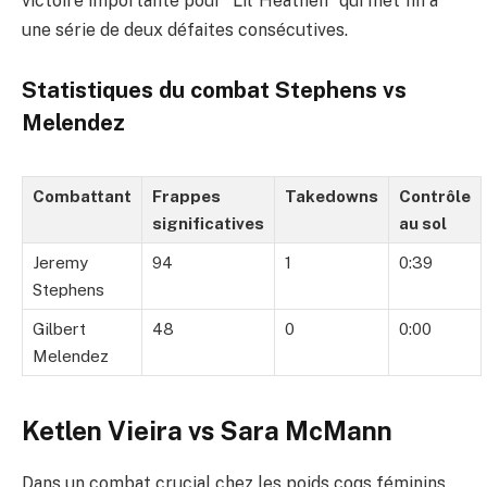
victoire importante pour “Lil’ Heathen” qui met fin à
une série de deux défaites consécutives.
Statistiques du combat Stephens vs
Melendez
Combattant
Frappes
Takedowns
Contrôle
significatives
au sol
Jeremy
94
1
0:39
Stephens
Gilbert
48
0
0:00
Melendez
Ketlen Vieira vs Sara McMann
Dans un combat crucial chez les poids coqs féminins,