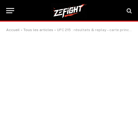
Accueil
»
Tous les articles
»
UFC 215 : résultats & replay – carte principale et préliminaire