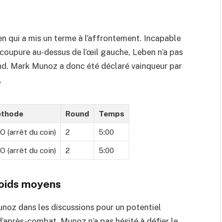
en qui a mis un terme à l’affrontement. Incapable
coupure au-dessus de l’œil gauche, Leben n’a pas
nd. Mark Munoz a donc été déclaré vainqueur par
.
thode
Round
Temps
O (arrêt du coin)
2
5:00
O (arrêt du coin)
2
5:00
 poids moyens
noz dans les discussions pour un potentiel
après-combat, Munoz n’a pas hésité à défier le