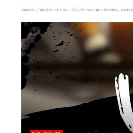
Accueil
»
Tous les articles
»
UFC 138 : résultats & replay – carte 