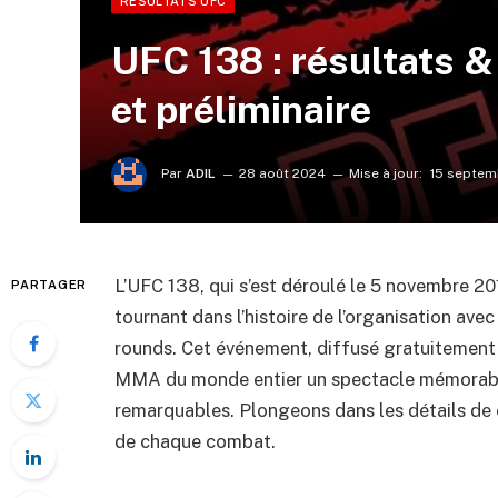
RÉSULTATS UFC
UFC 138 : résultats & 
et préliminaire
Par
ADIL
28 août 2024
Mise à jour:
15 septem
L’UFC 138, qui s’est déroulé le 5 novembre 2
PARTAGER
tournant dans l’histoire de l’organisation avec
rounds. Cet événement, diffusé gratuitement 
MMA du monde entier un spectacle mémorable
remarquables. Plongeons dans les détails de c
de chaque combat.