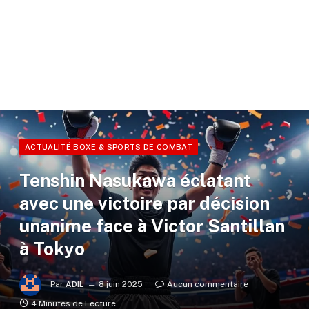
ACTUALITÉ BOXE & SPORTS DE COMBAT
Tenshin Nasukawa éclatant
avec une victoire par décision
unanime face à Victor Santillan
à Tokyo
Par
ADIL
8 juin 2025
Aucun commentaire
4 Minutes de Lecture