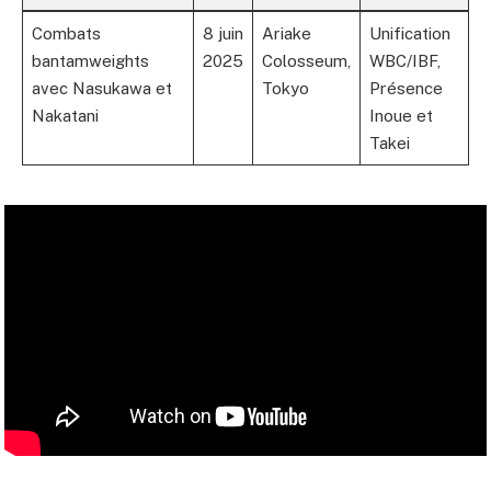
Combats
8 juin
Ariake
Unification
bantamweights
2025
Colosseum,
WBC/IBF,
avec Nasukawa et
Tokyo
Présence
Nakatani
Inoue et
Takei