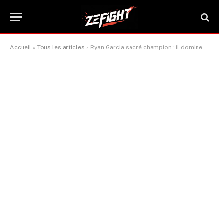
Accueil
»
Tous les articles
»
Ryan Garcia sacré champion : il domine Mario Barrios aux points
ACTUALITÉ BOXE & SPORTS DE COMBAT
Ryan Garcia sacré champion : il