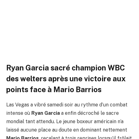
domine Mario Barrios aux
points
Par
ADIL
2 mars 2026
Aucun commentaire
5 Minutes de Lecture
Ryan Garcia sacré champion WBC
des welters après une victoire aux
points face à Mario Barrios
Las Vegas a vibré samedi soir au rythme d’un combat
intense où
Ryan Garcia
a enfin décroché le sacre
mondial tant attendu. Le jeune boxeur américain n’a
laissé aucune place au doute en dominant nettement
Mario Barrios
, recalant à trois reprises lorsqu’il frôlait