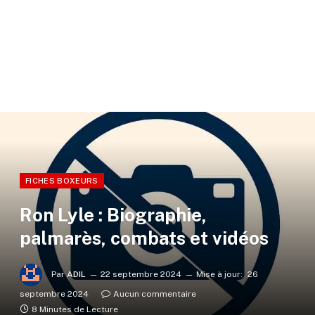
FICHES BOXEURS
Ron Lyle : Biographie,
palmarès, combats et vidéos
Par
ADIL
22 septembre 2024
Mise à jour:
26
septembre 2024
Aucun commentaire
8 Minutes de Lecture