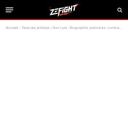
Accueil
»
Tous les articles
»
Ron Lyle : Biographie, palmarès, combats et vidéos