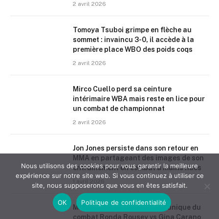
2 avril 2026
Tomoya Tsuboi grimpe en flèche au
sommet : invaincu 3-0, il accède à la
première place WBO des poids coqs
2 avril 2026
Mirco Cuello perd sa ceinture
intérimaire WBA mais reste en lice pour
un combat de championnat
2 avril 2026
Jon Jones persiste dans son retour en
MMA en partageant des images de son
Nous utilisons des cookies pour vous garantir la meilleure
entraînement en combat à mains nues
expérience sur notre site web. Si vous continuez à utiliser ce
1 avril 2026
site, nous supposerons que vous en êtes satisfait.
OK
Politique de confidentialité
Mike Perry dévoile l’élément unique du
combat Ronda Rousey vs Gina Carano