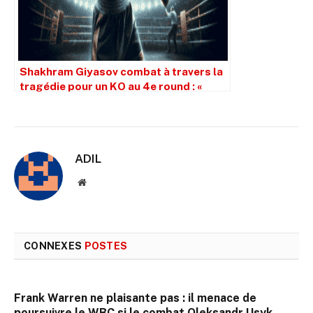
Shakhram Giyasov combat à travers la
tragédie pour un KO au 4e round : «
C’est pour ma fille »
ADIL
Site
web
CONNEXES
POSTES
Frank Warren ne plaisante pas : il menace de
poursuivre le WBC si le combat Oleksandr Usyk-