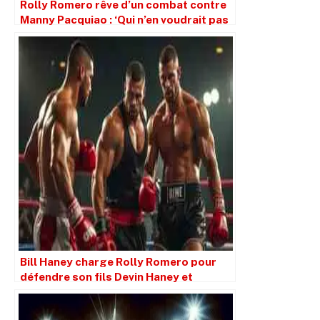
Rolly Romero rêve d’un combat contre
Manny Pacquiao : ‘Qui n’en voudrait pas
?
Bill Haney charge Rolly Romero pour
défendre son fils Devin Haney et
critique sévèrement Conor Benn