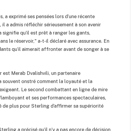
ns, a exprimé ses pensées lors d’une récente
, il a admis réfléchir sérieusement à son avenir
signifie qu’il est prêt à ranger les gants,
ns le réservoir," a-t-il déclaré avec assurance. En
dants qu’il aimerait affronter avant de songer à se
 est Merab Dvalishvili, un partenaire
 a souvent onstré comment la loyauté et la
exigeant. Le second combattant en ligne de mire
e flamboyant et ses performances spectaculaires,
é de plus pour Sterling d’affirmer sa supériorité
terling a précisé qu’il n’y a pas encore de décision