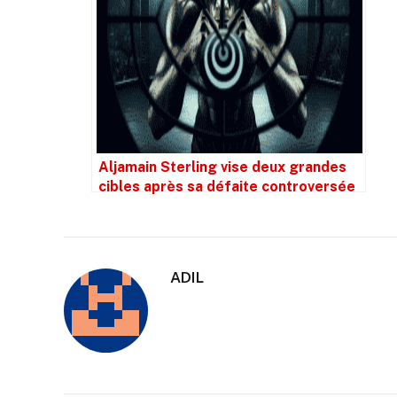
Aljamain Sterling vise deux grandes
cibles après sa défaite controversée
à l’UFC 310
ADIL