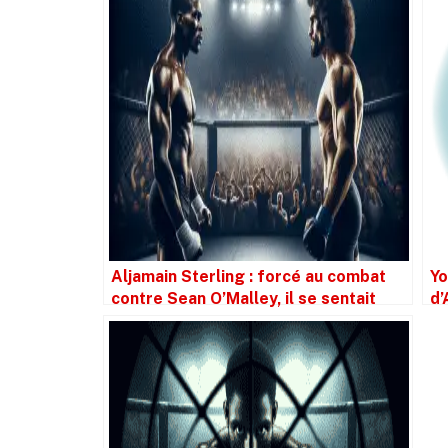
Aljamain Sterling : forcé au combat
Yo
contre Sean O’Malley, il se sentait
d’
simple figurant
Ev