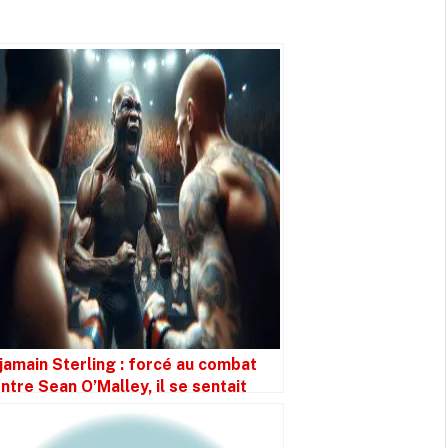
jamain Sterling : forcé au combat
ntre Sean O’Malley, il se sentait
mple figurant