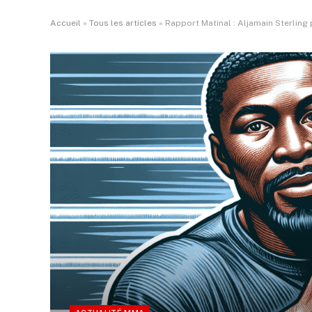
Accueil
»
Tous les articles
»
Rapport Matinal : Aljamain Sterling p