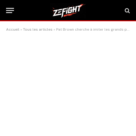
Accueil
»
Tous les articles
»
Pat Brown cherche à imiter les grands poids cruiser britanniques.