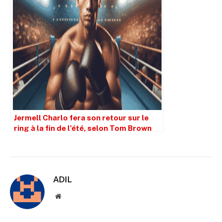
Jermell Charlo fera son retour sur le
ring à la fin de l’été, selon Tom Brown
ADIL
Site
web