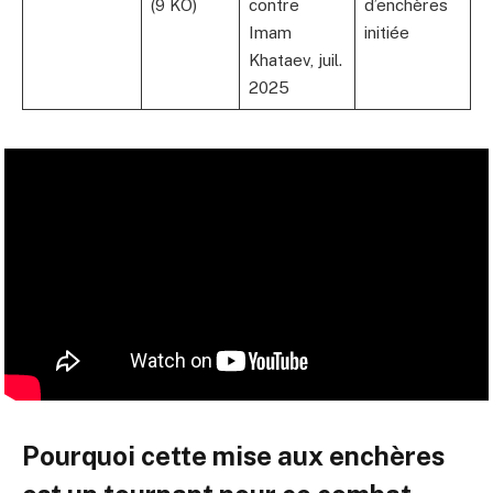
(9 KO)
contre
d’enchères
Imam
initiée
Khataev, juil.
2025
Pourquoi cette mise aux enchères