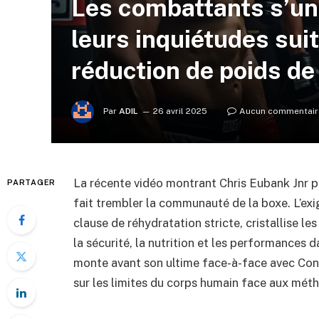
Les combattants s’un
leurs inquiétudes suit
réduction de poids de
Par
ADIL
26 avril 2025
Aucun commentair
La récente vidéo montrant Chris Eubank Jnr pei
PARTAGER
fait trembler la communauté de la boxe. L’ex
clause de réhydratation stricte, cristallise l
la sécurité, la nutrition et les performances d
monte avant son ultime face-à-face avec Cono
sur les limites du corps humain face aux mé