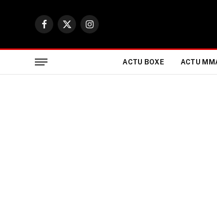
Facebook
X
Instagram
(Twitter)
ACTU BOXE
ACTU MM
ACTUALITÉ BOXE & SPORTS DE COMBAT
Les combats prélimina
Boxing 05’ du 5 avril 