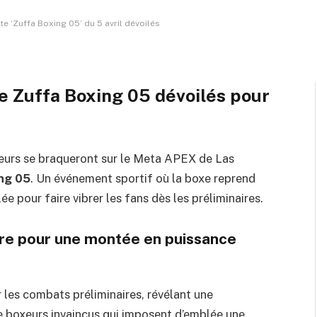
re
4 Minutes de Lecture
e ‘Zuffa Boxing 05’ du 5 avril dévoilés
e Zuffa Boxing 05 dévoilés pour
ecteurs se braqueront sur le Meta APEX de Las
ng 05
. Un événement sportif où la boxe reprend
e pour faire vibrer les fans dès les préliminaires.
ure pour une montée en puissance
ur les combats préliminaires, révélant une
e boxeurs invaincus qui imposent d’emblée une