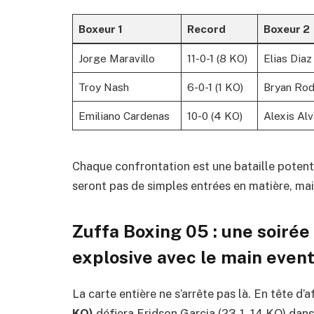
Boxeur 1
Record
Boxeur 2
Jorge Maravillo
11-0-1 (8 KO)
Elias Diaz
Troy Nash
6-0-1 (1 KO)
Bryan Rod
Emiliano Cardenas
10-0 (4 KO)
Alexis Al
Chaque confrontation est une bataille potenti
seront pas de simples entrées en matière, mai
Zuffa Boxing 05 : une soirée 
explosive avec le main event
La carte entière ne s’arrête pas là. En tête d’
KO)
défiera Eridson Garcia (23-1, 14 KO) dans