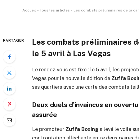
Par
ADIL
28 mars 2026
Aucun commentai
Accueil
»
Tous les articles
»
Les combats préliminaires de la cart
Les combats préliminaires d
PARTAGER
le 5 avril à Las Vegas
Le rendez-vous est fixé : le 5 avril, les proj
Vegas pour la nouvelle édition de
Zuffa Boxi
ses quartiers avec une carte des combats taillé
Deux duels d’invaincus en ouvert
assurée
Le promoteur
Zuffa Boxing
a levé le voile s
confrontation alléchante entre deux paires d