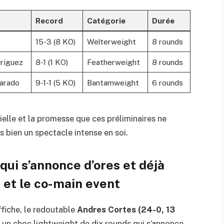
Record
Catégorie
Durée
15-3 (8 KO)
Welterweight
8 rounds
riguez
8-1 (1 KO)
Featherweight
8 rounds
varado
9-1-1 (5 KO)
Bantamweight
6 rounds
elle et la promesse que ces préliminaires ne
s bien un spectacle intense en soi.
qui s’annonce d’ores et déjà
 et le co-main event
affiche, le redoutable
Andres Cortes (24-0, 13
 un choc lightweight de dix rounds qui s’annonce