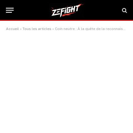
Accueil
»
Tous les articles
»
Coin neutre : À la quête de la reconnaissance pour la ceinture Zuffa
ACTUALITÉ BOXE & SPORTS DE COMBAT
Coin neutre : À la quête de la