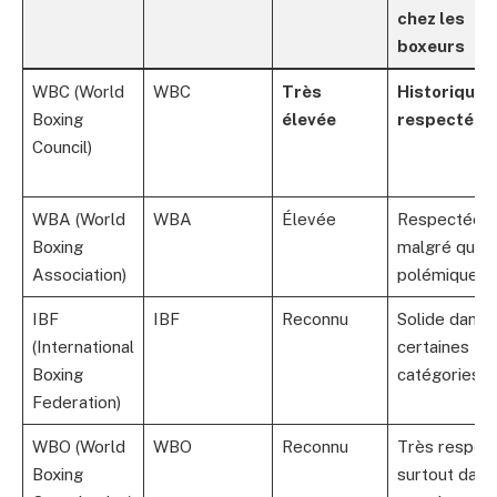
chez les
boxeurs
WBC (World
WBC
Très
Historique e
Boxing
élevée
respectée
Council)
WBA (World
WBA
Élevée
Respectée
Boxing
malgré quel
Association)
polémiques
IBF
IBF
Reconnu
Solide dans
(International
certaines
Boxing
catégories
Federation)
WBO (World
WBO
Reconnu
Très respec
Boxing
surtout dans