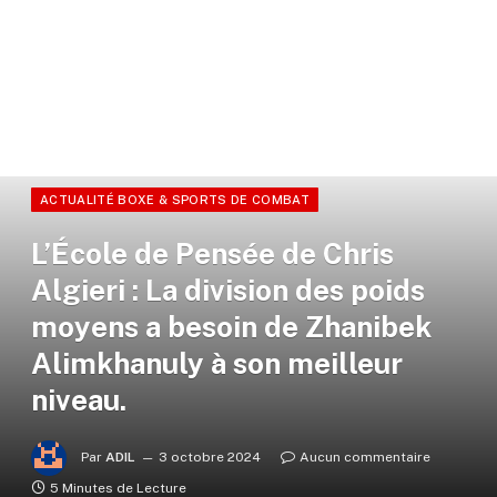
ACTUALITÉ BOXE & SPORTS DE COMBAT
L’École de Pensée de Chris
Algieri : La division des poids
moyens a besoin de Zhanibek
Alimkhanuly à son meilleur
niveau.
Par
ADIL
3 octobre 2024
Aucun commentaire
5 Minutes de Lecture