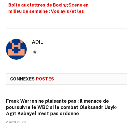
Boîte aux lettres de BoxingScene en
milieu de semaine : Vos avis (et les
nôtres) sur David Benavidez contre
David Morrell, Nick Ball contre Naoya
Inoue, Janibek Alimkhanuly contre
Hamzah Sheeraz, et Tyson Fury contre
ADIL
Anthony Joshua.
Site
web
CONNEXES
POSTES
Frank Warren ne plaisante pas : il menace de
poursuivre le WBC si le combat Oleksandr Usyk-
Agit Kabayel n’est pas ordonné
2 avril 2026