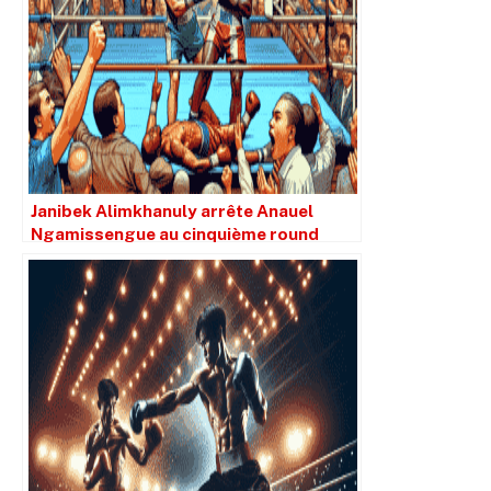
Janibek Alimkhanuly arrête Anauel
Ngamissengue au cinquième round
pour célébrer son retour au
Kazakhstan.