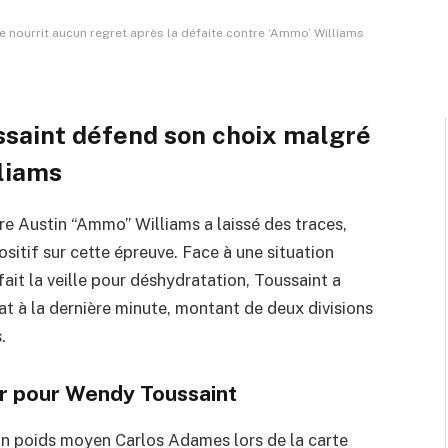
e
4 Minutes de Lecture
 nourrit aucun regret après la défaite contre ‘Ammo’ Williams
saint défend son choix malgré
lliams
e Austin “Ammo” Williams a laissé des traces,
sitif sur cette épreuve. Face à une situation
it la veille pour déshydratation, Toussaint a
t à la dernière minute, montant de deux divisions
.
r pour Wendy Toussaint
ion poids moyen Carlos Adames lors de la carte