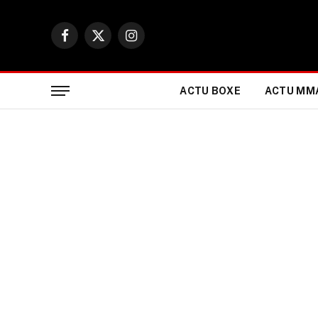
Facebook
X
Instagram
(Twitter)
ACTU BOXE
ACTU MM
ACTUALITÉ BOXE & SPORTS DE COMBAT
Le promoteur de Wend
aucun regret après la
Williams