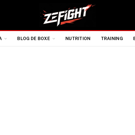
A
BLOG DE BOXE
NUTRITION
TRAINING
y Toussaint ne nourrit
 défaite contre ‘Ammo’