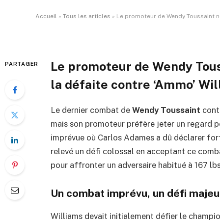
Par
ADIL
2 mars 2026
Aucun commentair
Accueil
»
Tous les articles
»
Le promoteur de Wendy Toussaint ne
Le promoteur de Wendy Tous
PARTAGER
la défaite contre ‘Ammo’ Wi
Le dernier combat de
Wendy Toussaint
contr
mais son promoteur préfère jeter un regard po
imprévue où Carlos Adames a dû déclarer forfa
relevé un défi colossal en acceptant ce comba
pour affronter un adversaire habitué à 167 lbs
Un combat imprévu, un défi majeu
Williams devait initialement défier le champ