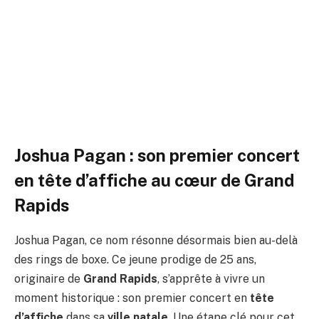
d’affiche dans sa ville natale de
Grand Rapids
Par
ADIL
2 mars 2026
Aucun commentaire
4 Minutes de Lecture
Joshua Pagan : son premier concert
en tête d’affiche au cœur de Grand
Rapids
Joshua Pagan, ce nom résonne désormais bien au-delà
des rings de boxe. Ce jeune prodige de 25 ans,
originaire de
Grand Rapids
, s’apprête à vivre un
moment historique : son premier concert en
tête
d’affiche
dans sa
ville natale
. Une étape clé pour cet