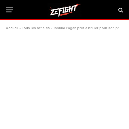
Accueil
»
Tous les articles
»
Joshua Pagan prêt à briller pour son premier concert en tête d’affiche dans sa ville natale de Grand Rapids
ACTUALITÉ BOXE & SPORTS DE COMBAT
Joshua Pagan prêt à briller pour
son premier concert en tête