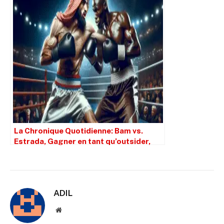
La Chronique Quotidienne: Bam vs.
Estrada, Gagner en tant qu’outsider,
PEDS et De La Hoya en tant que GUN
ADIL
Site
web