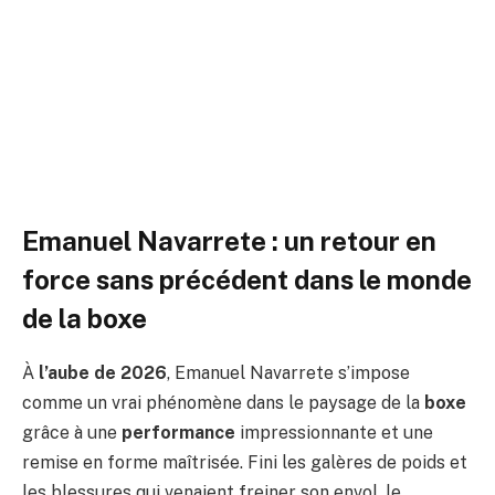
interruption ne freine ses
ambitions
Par
ADIL
2 mars 2026
Aucun commentaire
4 Minutes de Lecture
Emanuel Navarrete : un retour en
force sans précédent dans le monde
de la boxe
À
l’aube de 2026
, Emanuel Navarrete s’impose
comme un vrai phénomène dans le paysage de la
boxe
grâce à une
performance
impressionnante et une
remise en forme maîtrisée. Fini les galères de poids et
les blessures qui venaient freiner son envol, le