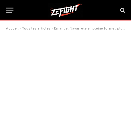
Accueil
»
Tous les articles
»
Emanuel Navarrete en pleine forme : plus aucune interruption ne freine ses ambitions
ACTUALITÉ BOXE & SPORTS DE COMBAT
Emanuel Navarrete en pleine
forme : plus aucune