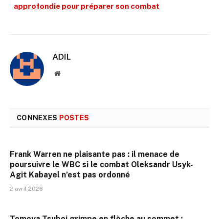
approfondie pour préparer son combat
contre Núñez, le défi qu’il voulait à tout
prix
ADIL
Site
web
CONNEXES
POSTES
Frank Warren ne plaisante pas : il menace de
poursuivre le WBC si le combat Oleksandr Usyk-
Agit Kabayel n’est pas ordonné
2 avril 2026
Tomoya Tsuboi grimpe en flèche au sommet :