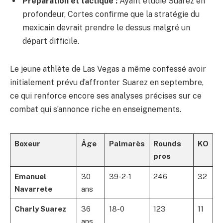
Préparation et tactique :
Ayant étudié Suarez en
profondeur, Cortes confirme que la stratégie du
mexicain devrait prendre le dessus malgré un
départ difficile.
Le jeune athlète de Las Vegas a même confessé avoir
initialement prévu d’affronter Suarez en septembre,
ce qui renforce encore ses analyses précises sur ce
combat qui s’annonce riche en enseignements.
Boxeur
Âge
Palmarès
Rounds
KO
pros
Emanuel
30
39-2-1
246
32
Navarrete
ans
Charly Suarez
36
18-0
123
11
ans