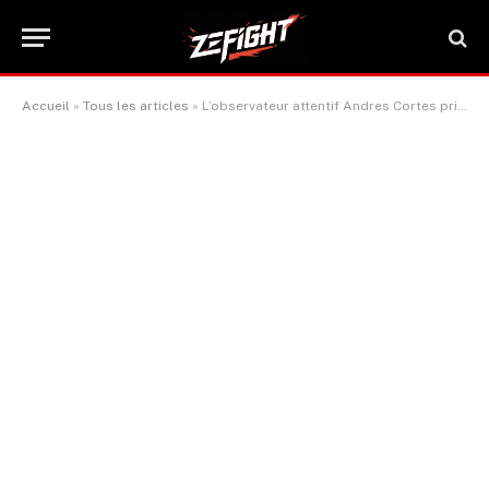
Accueil
»
Tous les articles
»
L’observateur attentif Andres Cortes privilégie Emanuel Navarrete face à Charly Suarez