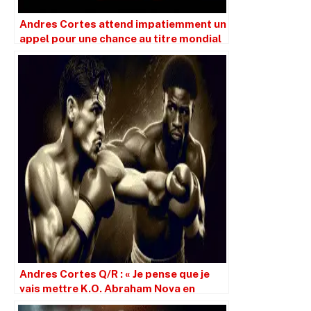
Andres Cortes attend impatiemment un
appel pour une chance au titre mondial
Andres Cortes Q/R : « Je pense que je
vais mettre K.O. Abraham Nova en
moins de trois rounds »