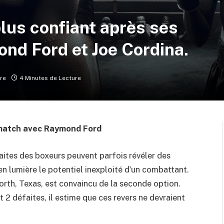
lus confiant après ses
nd Ford et Joe Cordina.
re
4 Minutes de Lecture
ematch avec Raymond Ford
ites des boxeurs peuvent parfois révéler des
 en lumière le potentiel inexploité d’un combattant.
rth, Texas, est convaincu de la seconde option.
t 2 défaites, il estime que ces revers ne devraient