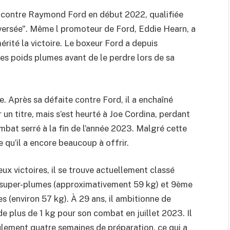
e contre Raymond Ford en début 2022, qualifiée
oversée". Même l promoteur de Ford, Eddie Hearn, a
rité la victoire. Le boxeur Ford a depuis
es poids plumes avant de le perdre lors de sa
e. Après sa défaite contre Ford, il a enchaîné
un titre, mais s’est heurté à Joe Cordina, perdant
mbat serré à la fin de l’année 2023. Malgré cette
e qu’il a encore beaucoup à offrir.
x victoires, il se trouve actuellement classé
s super-plumes (approximativement 59 kg) et 9ème
 (environ 57 kg). À 29 ans, il ambitionne de
de plus de 1 kg pour son combat en juillet 2023. Il
eulement quatre semaines de préparation, ce qui a