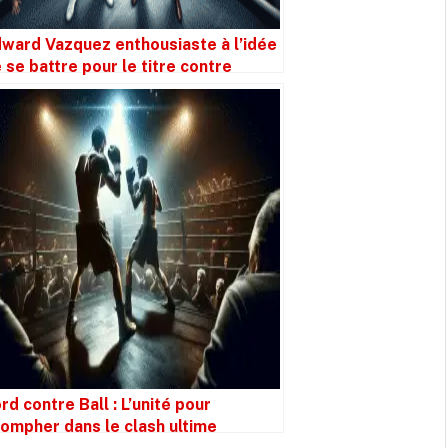
ward Vazquez enthousiaste à l’idée
 se battre pour le titre contre
fael Espinoza, “unidimensionnel”, le
mai
rd contre Ball : L’unité pour
iompher dans le clash ultime