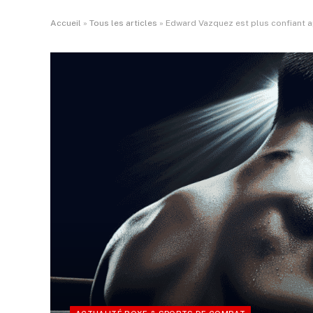
Accueil
»
Tous les articles
»
Edward Vazquez est plus confiant a