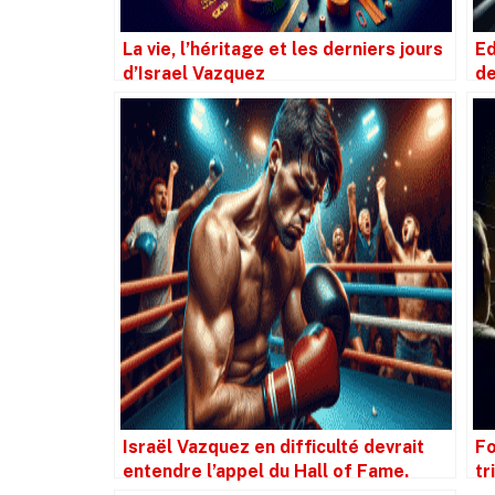
La vie, l’héritage et les derniers jours
Ed
d’Israel Vazquez
de
Ra
4 
Israël Vazquez en difficulté devrait
Fo
entendre l’appel du Hall of Fame.
tr