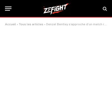
Accueil
»
Tous les articles
»
Denzel Bentley s’approche d’un match revanche contre Zhanibek Alimkhanuly après une victoire palpitante sur Brad Pauls