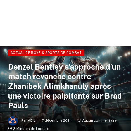
ACTUALITÉ BOXE & SPORTS DE COMBAT
Denzel Bentley s’approche d’un
match revanche contre
Zhanibek Alimkhanuly après
une victoire palpitante sur Brad
Pauls
Par
ADIL
7 décembre 2024
Aucun commentaire
3 Minutes de Lecture