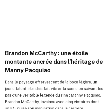
Manny Pacquiao pour
poursuivre son rêve
Par
ADIL
2 mars 2026
Aucun commentaire
4 Minutes de Lecture
Brandon McCarthy : une étoile
montante ancrée dans l’héritage de
Manny Pacquiao
Dans le paysage effervescent de la boxe légère, un
jeune talent irlandais fait vibrer la scène en suivant les
pas d’une véritable légende du ring : Manny Pacquiao.
Brandon McCarthy, invaincu avec cinq victoires dont
un KO, puise son inspiration dans la carrière