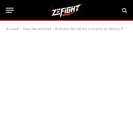
Accueil
»
Tous les articles
»
Brandon McCarthy s’inspire de Manny Pacquiao pour poursuivre son rêve
ACTUALITÉ BOXE & SPORTS DE COMBAT
Brandon McCarthy s’inspire de