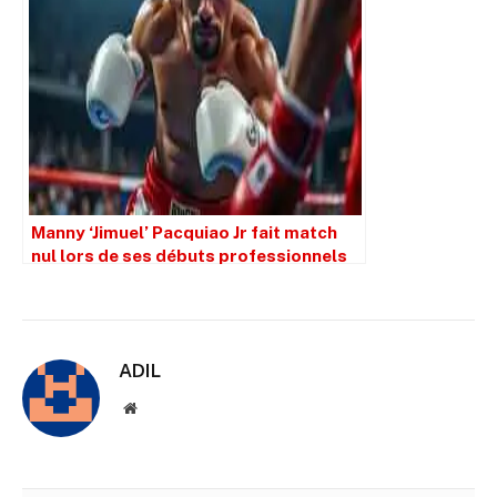
Manny ‘Jimuel’ Pacquiao Jr fait match
nul lors de ses débuts professionnels
ADIL
Site
web