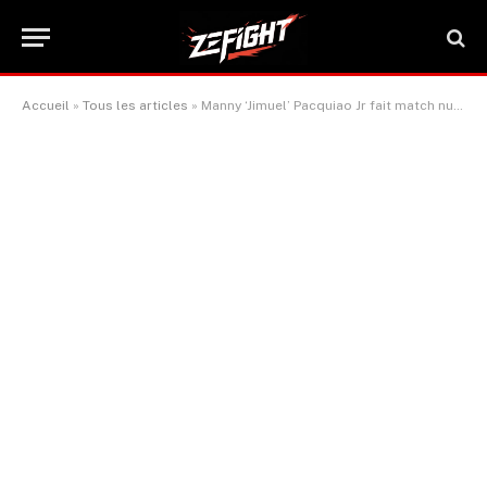
Accueil
»
Tous les articles
»
Manny ‘Jimuel’ Pacquiao Jr fait match nul lors de ses débuts professionnels