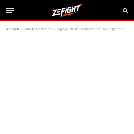
Accueil
»
Tous les articles
»
Bagage de mi-semaine de BoxingScene : procès Devin Haney-Ryan Garcia, Inoue-Akhmadaliev, Bruce Carrington, Oscar Collazo, Tony Yoka, Saison de Riyad