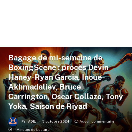
ACTUALITÉ BOXE & SPORTS DE COMBAT
Bagage de mi-semaine de
BoxingScene : procès Devin
Haney-Ryan Garcia, Inoue-
Akhmadaliev, Bruce
Carrington, Oscar Collazo, Tony
Yoka, Saison de Riyad
Par
ADIL
3 octobre 2024
Aucun commentaire
11 Minutes de Lecture